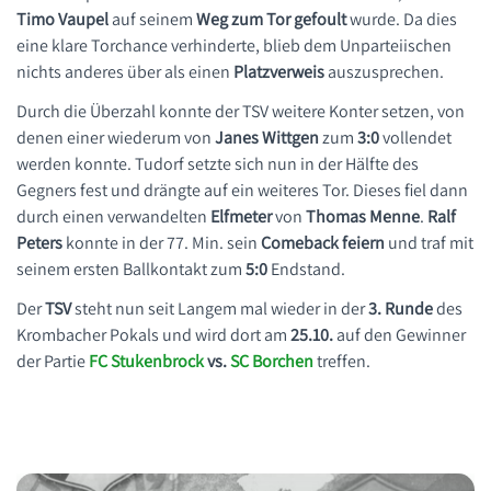
Timo Vaupel
auf seinem
Weg zum Tor
gefoult
wurde. Da dies
eine klare Torchance verhinderte, blieb dem Unparteiischen
nichts anderes über als einen
Platzverweis
auszusprechen.
Durch die Überzahl konnte der TSV weitere Konter setzen, von
denen einer wiederum von
Janes Wittgen
zum
3:0
vollendet
werden konnte. Tudorf setzte sich nun in der Hälfte des
Gegners fest und drängte auf ein weiteres Tor. Dieses fiel dann
durch einen verwandelten
Elfmeter
von
Thomas Menne
.
Ralf
Peters
konnte in der 77. Min. sein
Comeback feiern
und traf mit
seinem ersten Ballkontakt zum
5:0
Endstand.
Der
TSV
steht nun seit Langem mal wieder in der
3. Runde
des
Krombacher Pokals und wird dort am
25.10.
auf den Gewinner
der Partie
FC Stukenbrock
vs.
SC Borchen
treffen.