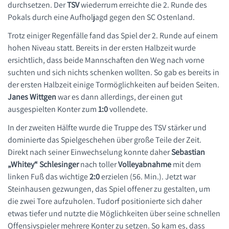
durchsetzen. Der
TSV
wiederrum erreichte die 2. Runde des
Volleyball
Pokals durch eine Aufholjagd gegen den SC Ostenland.
Trotz einiger Regenfälle fand das Spiel der 2. Runde auf einem
hohen Niveau statt. Bereits in der ersten Halbzeit wurde
ersichtlich, dass beide Mannschaften den Weg nach vorne
suchten und sich nichts schenken wollten. So gab es bereits in
der ersten Halbzeit einige Tormöglichkeiten auf beiden Seiten.
Janes Wittgen
war es dann allerdings, der einen gut
ausgespielten Konter zum
1:0
vollendete.
In der zweiten Hälfte wurde die Truppe des TSV stärker und
dominierte das Spielgeschehen über große Teile der Zeit.
Direkt nach seiner Einwechselung konnte daher
Sebastian
„Whitey“ Schlesinger
nach toller
Volleyabnahme
mit dem
linken Fuß das wichtige
2:0
erzielen (56. Min.). Jetzt war
Steinhausen gezwungen, das Spiel offener zu gestalten, um
die zwei Tore aufzuholen. Tudorf positionierte sich daher
etwas tiefer und nutzte die Möglichkeiten über seine schnellen
Offensivspieler mehrere Konter zu setzen. So kam es, dass