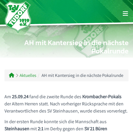
Zum Inhalt wechseln
Zum Footer wechseln
AH mit Kantersieg in die nächste
Pokalrunde
Kursangebote
Vorstand
Fussball
1. Herren
Herren
Sportpark Lohnkämpen
Mitgliedschaft
2. Herren
Basketball
Jugend
Vermietung Sportheim
Aktuelles
AH mit Kantersieg in die nächste Pokalrunde
Geschichte
Altherren
Turnen
Jugend
Tennis
Am
25.09.24
fand die zweite Runde des
Krombacher-Pokals
der Altern Herren statt. Nach vorheriger Rücksprache mit den
Leichtathletik
Verantwortlichen des SV Steinhausen, wurde dieses vorverlegt.
In der ersten Runde konnte sich die Mannschaft aus
Tischtennis
Steinhausen
mit
2:1
im Derby gegen den
SV 21 Büren