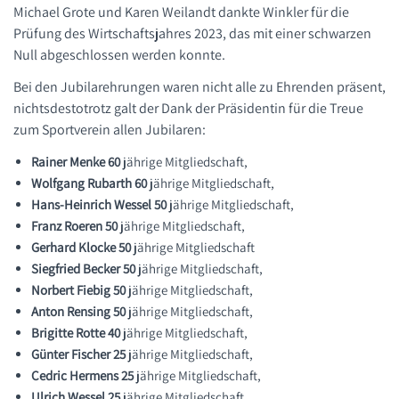
Michael Grote und Karen Weilandt dankte Winkler für die
Prüfung des Wirtschaftsjahres 2023, das mit einer schwarzen
Null abgeschlossen werden konnte.
Bei den Jubilarehrungen waren nicht alle zu Ehrenden präsent,
nichtsdestotrotz galt der Dank der Präsidentin für die Treue
zum Sportverein allen Jubilaren:
Rainer Menke 60
jährige Mitgliedschaft,
Wolfgang Rubarth 60
jährige Mitgliedschaft,
Hans-Heinrich Wessel 50
jährige Mitgliedschaft,
Franz Roeren 50
jährige Mitgliedschaft,
Gerhard Klocke 50
jährige Mitgliedschaft
Siegfried Becker 50
jährige Mitgliedschaft,
Norbert Fiebig 50
jährige Mitgliedschaft,
Anton Rensing 50
jährige Mitgliedschaft,
Brigitte Rotte 40
jährige Mitgliedschaft,
Günter Fischer 25
jährige Mitgliedschaft,
Cedric Hermens 25
jährige Mitgliedschaft,
Ulrich Wessel 25
jährige Mitgliedschaft.