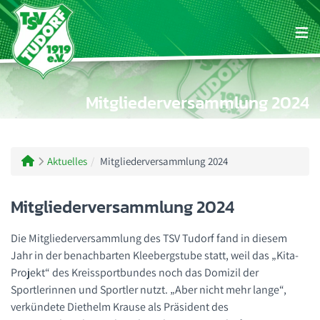
Zum Inhalt wechseln
Zum Footer wechseln
Mitgliederversammlung 2024
Kursangebote
Vorstand
Fussball
1. Herren
Herren
Sportpark Lohnkämpen
Mitgliedschaft
2. Herren
Basketball
Jugend
Vermietung Sportheim
Aktuelles
Mitgliederversammlung 2024
Geschichte
Altherren
Turnen
Mitgliederversammlung 2024
Jugend
Tennis
Die Mitgliederversammlung des TSV Tudorf fand in diesem
Jahr in der benachbarten Kleebergstube statt, weil das „Kita-
Leichtathletik
Projekt“ des Kreissportbundes noch das Domizil der
Sportlerinnen und Sportler nutzt. „Aber nicht mehr lange“,
Tischtennis
verkündete Diethelm Krause als Präsident des