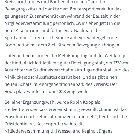
Kreissportbundes und Bauherr der neuen Tudorfer
Volleyball
Bewegungskita und dankte dem Breitensportverein für das
gelungenen Zusammenrücken während der Bauzeit in der
Mitgliederversammlung persönlich. „Wir ziehen jetzt in die
neue Kita um und sind fortan erste Nachbarn des
Sportvereins“, freute sich Krause auf eine weitergehende
Kooperation mit dem Ziel, Kinder in Bewegung zu bringen.
Unter anderem fanden der Mehrkampftag und der Wettkampf
der Kinderleichtathletik mit guter Beteiligung statt, der TSV war
Ausrichter der Stadtmeisterschaften im Jugendfußball und des
Minikickerabschlussfestes des Kreises. Und es gibt einen
neuen Schatz im Mehrgenerationenpark des Vereins: Der
Bouleplatz wurde im Juni 2023 eingeweiht
Bei einer Ergänzungswahl wurde Robin Koop als
stellvertretender Kassierer einstimmig gewählt. „Damit ist das
Präsidium nach zehn Jahren wieder komplett“, freute sich die
Präsidentin. Als Kassenprüfer wählte die
Mitliederversammlung Ulli Wessel und Regina Jürgens .